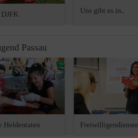
Uns gibt es in..
r DJFK
ugend Passau
e Heldentaten
Freiwilligendienste