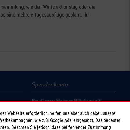
ersammlung, wie den Winteraktionstag oder die
nso sind mehrere Tagesausflüge geplant. Ihr
Spendenkonto
Empfänger: Malteser Hilfsdienst e.V.
Bank: Pax-Bank für Kirche und Caritas eG
rer Webseite erforderlich, helfen uns aber auch dabei, unsere
IBAN: DE14 3706 0120 1201 2170 12
 Werbekampagnen, wie z.B. Google Ads, eingesetzt. Das bedeutet,
BIC: GENODED1PA7
chten. Beachten Sie jedoch, dass bei fehlender Zustimmung