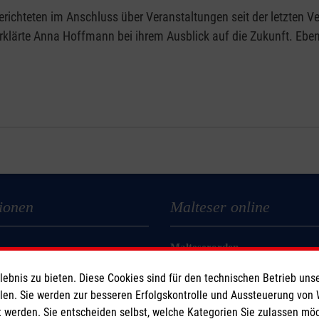
richteten im Anschluss über Veranstaltungen seit der letzten V
erklärte Anna Hoffmann bei ihrem Ausblick auf die Zukunft. Ebe
ionen
Malteser online
Malteserorden
Malteser Jugend
bnis zu bieten. Diese Cookies sind für den technischen Betrieb unse
z
Malteser International
llen. Sie werden zur besseren Erfolgskontrolle und Aussteuerung von
Sharepoint
 werden. Sie entscheiden selbst, welche Kategorien Sie zulassen mö