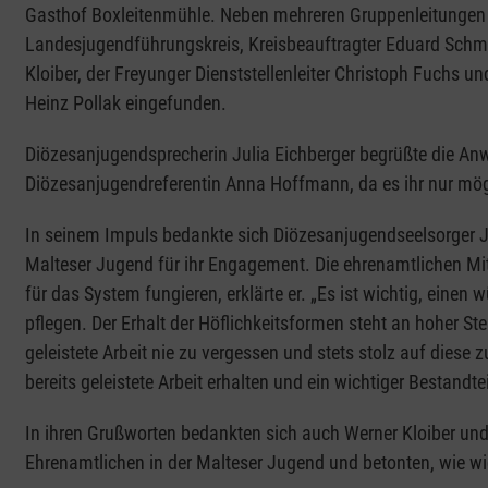
Gasthof Boxleitenmühle. Neben mehreren Gruppenleitungen 
Landesjugendführungskreis, Kreisbeauftragter Eduard Schmid
Kloiber, der Freyunger Dienststellenleiter Christoph Fuchs u
Heinz Pollak eingefunden.
Diözesanjugendsprecherin Julia Eichberger begrüßte die A
Diözesanjugendreferentin Anna Hoffmann, da es ihr nur mögl
In seinem Impuls bedankte sich Diözesanjugendseelsorger J
Malteser Jugend für ihr Engagement. Die ehrenamtlichen Mitg
für das System fungieren, erklärte er. „Es ist wichtig, eine
pflegen. Der Erhalt der Höflichkeitsformen steht an hoher Stel
geleistete Arbeit nie zu vergessen und stets stolz auf diese zu
bereits geleistete Arbeit erhalten und ein wichtiger Bestandtei
In ihren Grußworten bedankten sich auch Werner Kloiber u
Ehrenamtlichen in der Malteser Jugend und betonten, wie wi