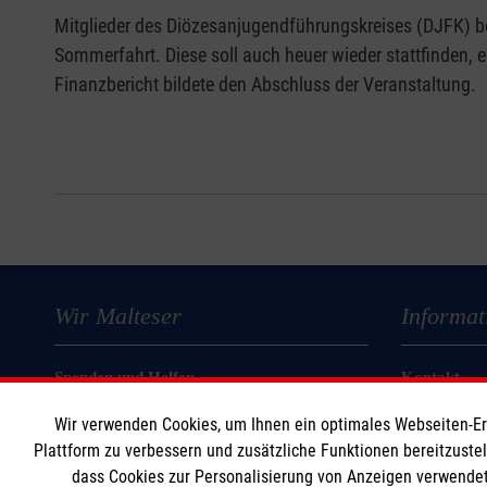
Mitglieder des Diözesanjugendführungskreises (DJFK) be
Sommerfahrt. Diese soll auch heuer wieder stattfinden, 
Finanzbericht bildete den Abschluss der Veranstaltung.
Wir Malteser
Informat
Spenden und Helfen
Kontakt
Angebote und Leistungen
Impressum
Wir verwenden Cookies, um Ihnen ein optimales Webseiten-Erle
Unsere Kurse
Datenschut
Plattform zu verbessern und zusätzliche Funktionen bereitzuste
Mitarbeiten
dass Cookies zur Personalisierung von Anzeigen verwendet