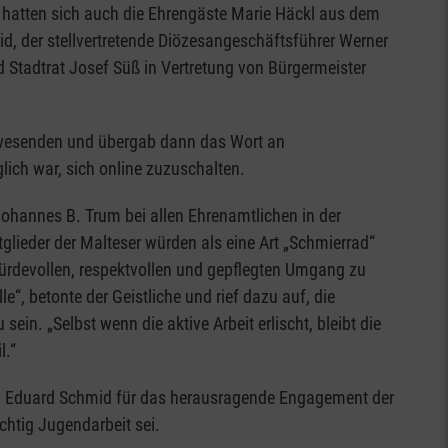
hatten sich auch die Ehrengäste Marie Häckl aus dem
, der stellvertretende Diözesangeschäftsführer Werner
nd Stadtrat Josef Süß in Vertretung von Bürgermeister
nwesenden und übergab dann das Wort an
ich war, sich online zuzuschalten.
ohannes B. Trum bei allen Ehrenamtlichen in der
lieder der Malteser würden als eine Art „Schmierrad“
n würdevollen, respektvollen und gepflegten Umgang zu
le“, betonte der Geistliche und rief dazu auf, die
 sein. „Selbst wenn die aktive Arbeit erlischt, bleibt die
l.“
nd Eduard Schmid für das herausragende Engagement der
chtig Jugendarbeit sei.