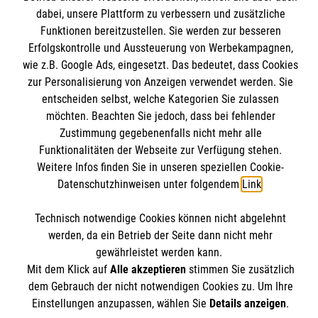
dabei, unsere Plattform zu verbessern und zusätzliche
Mitarbeiten & Stellenangebote
Kontakt
Funktionen bereitzustellen. Sie werden zur besseren
Wir Malteser
Erfolgskontrolle und Aussteuerung von Werbekampagnen,
Impressum
Malteser online
wie z.B. Google Ads, eingesetzt. Das bedeutet, dass Cookies
Datenschutz
zur Personalisierung von Anzeigen verwendet werden. Sie
entscheiden selbst, welche Kategorien Sie zulassen
Malteserorden
möchten. Beachten Sie jedoch, dass bei fehlender
Malteser Jugend
Zustimmung gegebenenfalls nicht mehr alle
Spendenkonto
Funktionalitäten der Webseite zur Verfügung stehen.
Malteser International
Weitere Infos finden Sie in unseren speziellen Cookie-
Mediathek
Datenschutzhinweisen unter folgendem
Link
.
Empfänger: Malteser Hilfsdienst e.V.
Sharepoint
Bank: Pax-Bank für Kirche und Caritas eG
Soziale Netzwerke
Technisch notwendige Cookies können nicht abgelehnt
IBAN: DE14 3706 0120 1201 2170 12
werden, da ein Betrieb der Seite dann nicht mehr
BIC: GENODED1PA7
gewährleistet werden kann.
Mit dem Klick auf
Alle akzeptieren
stimmen Sie zusätzlich
Der Malteser Hilfsdienst e.V. ist als eingetragene
dem Gebrauch der nicht notwendigen Cookies zu. Um Ihre
gemeinnützige Organisation von der Körperschaft- und
Einstellungen anzupassen, wählen Sie
Details anzeigen
.