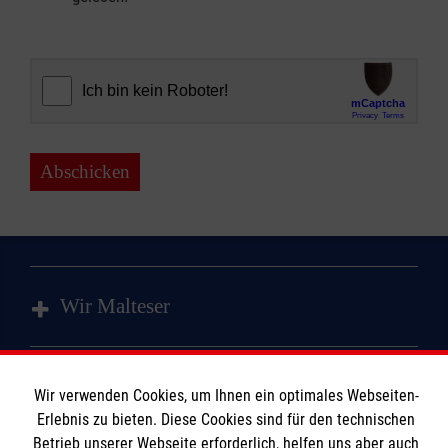
Abschicken
Wir Malteser
Spenden & Helfen
Wir verwenden Cookies, um Ihnen ein optimales Webseiten-
Angebote & Leistungen
Informationen
Erlebnis zu bieten. Diese Cookies sind für den technischen
Kursangebote
Betrieb unserer Webseite erforderlich, helfen uns aber auch