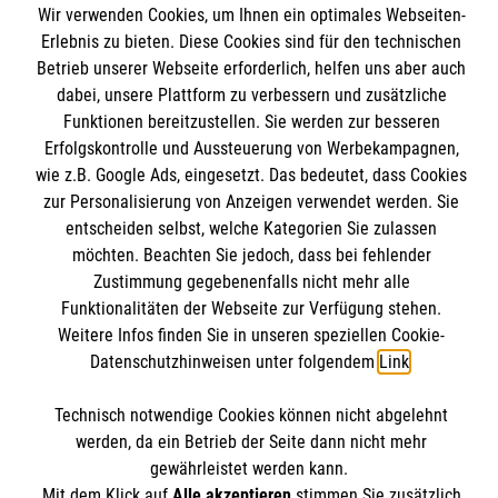
Wir verwenden Cookies, um Ihnen ein optimales Webseiten-
Angebote & Leistungen
Informationen
Erlebnis zu bieten. Diese Cookies sind für den technischen
Kursangebote
Betrieb unserer Webseite erforderlich, helfen uns aber auch
dabei, unsere Plattform zu verbessern und zusätzliche
Mitarbeiten & Stellenangebote
Kontakt
Funktionen bereitzustellen. Sie werden zur besseren
Wir Malteser
Erfolgskontrolle und Aussteuerung von Werbekampagnen,
Impressum
Malteser online
wie z.B. Google Ads, eingesetzt. Das bedeutet, dass Cookies
Datenschutz
zur Personalisierung von Anzeigen verwendet werden. Sie
entscheiden selbst, welche Kategorien Sie zulassen
Malteserorden
möchten. Beachten Sie jedoch, dass bei fehlender
Malteser Jugend
Zustimmung gegebenenfalls nicht mehr alle
Spendenkonto
Funktionalitäten der Webseite zur Verfügung stehen.
Malteser International
Weitere Infos finden Sie in unseren speziellen Cookie-
Mediathek
Datenschutzhinweisen unter folgendem
Link
.
Empfänger: Malteser Hilfsdienst e.V.
Sharepoint
Bank: Pax-Bank für Kirche und Caritas eG
Soziale Netzwerke
Technisch notwendige Cookies können nicht abgelehnt
IBAN: DE14 3706 0120 1201 2170 12
werden, da ein Betrieb der Seite dann nicht mehr
BIC: GENODED1PA7
gewährleistet werden kann.
Mit dem Klick auf
Alle akzeptieren
stimmen Sie zusätzlich