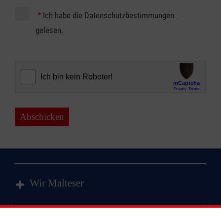
*
Ich habe die
Datenschutzbestimmungen
gelesen.
Abschicken
Wir Malteser
Spenden & Helfen