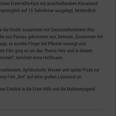
rechten Erste-Hilfe-Kurs mit anschließendem Kinoabend
sprünglich auf 15 Teilnehmer ausgelegt, letztendlich
ie die Kinder zusammen mit Dienststellenleiterin Rita
 die aus Passau gekommen war, betreute. Zusammen mit
ge, es wurden Finger mit Pflaster versorgt und
em Film ging es um das Thema Herz und in diesem
ochen“, berichtet Anna Hoffmann.
 Knabbereien, Apfelschorle, Wasser und später Pizza zur
ey-Film „Rot“ auf einer großen Leinwand an.
n Einblick in die Erste Hilfe und die Malteserjugend