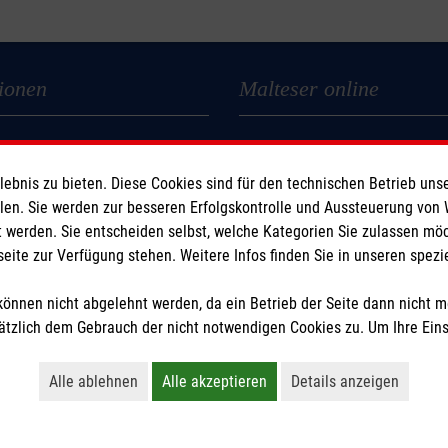
ionen
Malteser online
Malteserorden
Malteser Jugend
bnis zu bieten. Diese Cookies sind für den technischen Betrieb unse
z
Malteser International
llen. Sie werden zur besseren Erfolgskontrolle und Aussteuerung von
 werden. Sie entscheiden selbst, welche Kategorien Sie zulassen mö
Sharepoint
seite zur Verfügung stehen. Weitere Infos finden Sie in unseren spe
önnen nicht abgelehnt werden, da ein Betrieb der Seite dann nicht 
tzlich dem Gebrauch der nicht notwendigen Cookies zu. Um Ihre Ein
Alle ablehnen
Alle akzeptieren
Details anzeigen
Lehnt alle nicht-essentiellen Cookies ab
Akzeptiert alle Cookies einschließl
Öffnet detaillie
tzige Organisation von der Körperschaft- und Gewerbesteuer befreit.