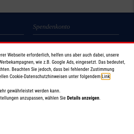
Spendenkonto
Empfänger: Malteser Hilfsdienst e.V.
Bank: Pax-Bank für Kirche und Caritas eG
rer Webseite erforderlich, helfen uns aber auch dabei, unsere
IBAN: DE14 3706 0120 1201 2170 12
 Werbekampagnen, wie z.B. Google Ads, eingesetzt. Das bedeutet,
chten. Beachten Sie jedoch, dass bei fehlender Zustimmung
BIC: GENODED1PA7
ziellen Cookie-Datenschutzhinweisen unter folgendem
Link
.
Soziale Netzwerke
mehr gewährleistet werden kann.
stellungen anzupassen, wählen Sie
Details anzeigen
.
ich Marketing und Analyse
rte Cookie-Einstellungen