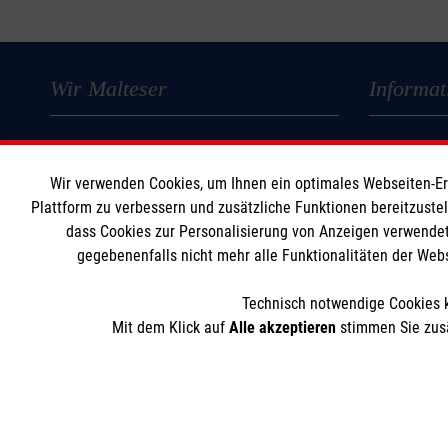
Wir Malteser
Informat
Spenden und Helfen
Kontakt
Angebote und Leistungen
Impressum
Wir verwenden Cookies, um Ihnen ein optimales Webseiten-Erle
Unsere Kurse
Datenschut
Plattform zu verbessern und zusätzliche Funktionen bereitzuste
dass Cookies zur Personalisierung von Anzeigen verwendet
Mitarbeiten
gegebenenfalls nicht mehr alle Funktionalitäten der Web
Wir Malteser
Technisch notwendige Cookies k
Mit dem Klick auf
Alle akzeptieren
stimmen Sie zusä
Der Malteser Hilfsdienst e.V. ist als eingetragene gemeinnü