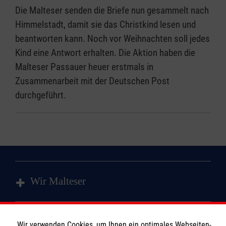
Die Malteser senden die Briefe nun gesammelt nach
Himmelstadt, damit sie das Christkind lesen und
beantworten kann. Noch vor Weihnachten soll jedes
Kind eine Antwort erhalten. Die Aktion haben die
Malteser Passauer heuer erstmals in
Zusammenarbeit mit der Deutschen Post
durchgeführt.
Wir Malteser
Spenden & Helfen
Wir verwenden Cookies, um Ihnen ein optimales Webseiten-