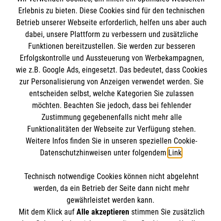
Angebote & Leistungen
Informationen
Erlebnis zu bieten. Diese Cookies sind für den technischen
Kursangebote
Betrieb unserer Webseite erforderlich, helfen uns aber auch
dabei, unsere Plattform zu verbessern und zusätzliche
Mitarbeiten & Stellenangebote
Kontakt
Funktionen bereitzustellen. Sie werden zur besseren
Wir Malteser
Erfolgskontrolle und Aussteuerung von Werbekampagnen,
Impressum
Malteser online
wie z.B. Google Ads, eingesetzt. Das bedeutet, dass Cookies
Datenschutz
zur Personalisierung von Anzeigen verwendet werden. Sie
entscheiden selbst, welche Kategorien Sie zulassen
Malteserorden
möchten. Beachten Sie jedoch, dass bei fehlender
Malteser Jugend
Zustimmung gegebenenfalls nicht mehr alle
Spendenkonto
Funktionalitäten der Webseite zur Verfügung stehen.
Malteser International
Weitere Infos finden Sie in unseren speziellen Cookie-
Mediathek
Datenschutzhinweisen unter folgendem
Link
.
Empfänger: Malteser Hilfsdienst e.V.
Sharepoint
Bank: Pax-Bank für Kirche und Caritas eG
Soziale Netzwerke
Technisch notwendige Cookies können nicht abgelehnt
IBAN: DE14 3706 0120 1201 2170 12
werden, da ein Betrieb der Seite dann nicht mehr
gewährleistet werden kann.
BIC: GENODED1PA7
Mit dem Klick auf
Alle akzeptieren
stimmen Sie zusätzlich
Der Malteser Hilfsdienst e.V. ist als eingetragene